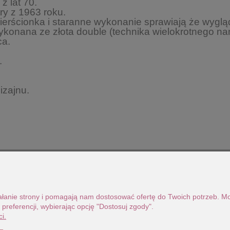
z lat 70.
ry z 1963 roku.
ierścionka i staranne wykonanie sprawiają że wygląda
wykonana ze złota double (technika wielokrotnego n
ca.
.
izajnu.
ziałanie strony i pomagają nam dostosować ofertę do Twoich potrzeb. 
 preferencji, wybierając opcję "Dostosuj zgody".
i.