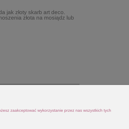
 jak złoty skarb art deco.
anoszenia złota na mosiądz lub
Możesz zaakceptować wykorzystanie przez nas wszystkich tych