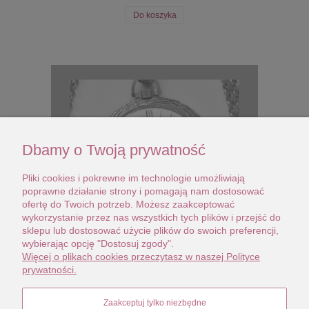
Do koszyka
Dbamy o Twoją prywatność
Pliki cookies i pokrewne im technologie umożliwiają
poprawne działanie strony i pomagają nam dostosować
ofertę do Twoich potrzeb. Możesz zaakceptować
wykorzystanie przez nas wszystkich tych plików i przejść do
sklepu lub dostosować użycie plików do swoich preferencji,
wybierając opcję "Dostosuj zgody".
Więcej o plikach cookies przeczytasz w naszej Polityce
Zabytkowa Dugena złocona
prywatności.
590,00 zł
Zaakceptuj tylko niezbędne