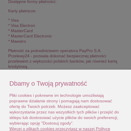
Dostępne formy płatności:
Karty płatnicze:
* Visa
* Visa Electron
* MasterCard
* MasterCard Electronic
* Maestro
Płatność za pośrednictwem operatora PayPro S.A.
Przelewy24 - pozwala dokonać bezpiecznej płatności
przelewem z większości polskich banków, jak również kartą
kredytową.
Podmiotem świadczącym obsługę płatności online w zakresie
płatności szybkimi przelewami oraz kartami płatniczymi jest
Dbamy o Twoją prywatność
PayPro S.A.
Pliki cookies i pokrewne im technologie umożliwiają
Dostępne formy płatności:
poprawne działanie strony i pomagają nam dostosować
Karty płatnicze:
ofertę do Twoich potrzeb. Możesz zaakceptować
wykorzystanie przez nas wszystkich tych plików i przejść do
* Visa
sklepu lub dostosować użycie plików do swoich preferencji,
* Visa Electron
wybierając opcję "Dostosuj zgody".
* MasterCard
Więcej o plikach cookies przeczytasz w naszej Polityce
* MasterCard Electronic