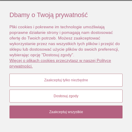
chyba że Konsument nie był w stanie spełnić świadczenia z
nie swojej winy i poinformował o tym Sprzedającego.
Zawarcie umowy z Klientem następuje z chwilą przyjęcia
Dbamy o Twoją prywatność
zamówienia przez Sprzedającego, o czym informuje on
Klienta w terminie do 48 godzin od złożenia zamówienia.
Pliki cookies i pokrewne im technologie umożliwiają
poprawne działanie strony i pomagają nam dostosować
Cennik:
ofertę do Twoich potrzeb. Możesz zaakceptować
wykorzystanie przez nas wszystkich tych plików i przejść do
FIRMA/METODA
PRZELEW P
PRZELEW
sklepu lub dostosować użycie plików do swoich preferencji,
PŁATNOŚCI
ZAKUPACH 
wybierając opcję "Dostosuj zgody".
Paczkomat InPost
-
18
Więcej o plikach cookies przeczytasz w naszej Polityce
Kurier UPS
-
20
prywatności.
Kurier DHL
-
22
Global Express
48 zł
Europa 2
70 zł
Zaakceptuj tylko niezbędne
Świat
120 zł
Dostosuj zgody
Zaakceptuj wszystkie
STOPKA
Pokaż pełną wersję strony