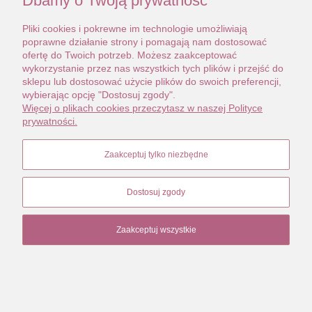
Dbamy o Twoją prywatność
Pliki cookies i pokrewne im technologie umożliwiają
poprawne działanie strony i pomagają nam dostosować
ofertę do Twoich potrzeb. Możesz zaakceptować
wykorzystanie przez nas wszystkich tych plików i przejść do
sklepu lub dostosować użycie plików do swoich preferencji,
wybierając opcję "Dostosuj zgody".
Więcej o plikach cookies przeczytasz w naszej Polityce
prywatności.
Zaakceptuj tylko niezbędne
Dostosuj zgody
Broszka art deco ze srebra
200,00 zł
Zaakceptuj wszystkie
Powiadom o dostępności