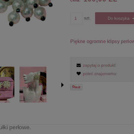
Cena:
szt.
Do koszyka
Piękne ogromne klipsy perłow
zapytaj o produkt
poleć znajomemu
ułki perłowe.