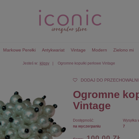
Markowe Perełki
Antykwariat
Vintage
Modern
Zielono mi
Jesteś w:
klipsy
Ogromne kopułki perłowe Vintage
DODAJ DO PRZECHOWALNI
Ogromne kop
Vintage
Dostępność:
Wysyłka 
na wyczerpaniu
7
100,00 ZŁ