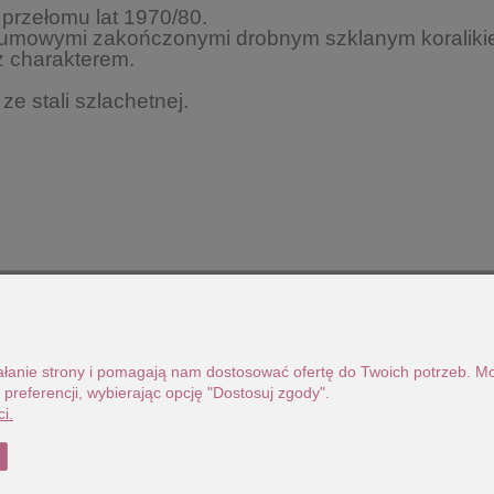
 przełomu lat 1970/80.
tiumowymi zakończonymi drobnym szklanym koraliki
 z charakterem.
ze stali szlachetnej.
ziałanie strony i pomagają nam dostosować ofertę do Twoich potrzeb. 
 preferencji, wybierając opcję "Dostosuj zgody".
i.