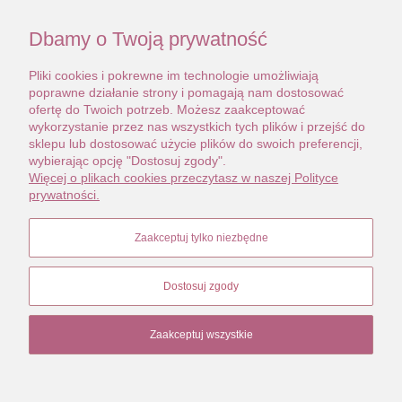
trendach, ale dzięki jakości i minimalizmowi
absolutnie ponadczasowy.
Dbamy o Twoją prywatność
Naszyjnik w całości wykonany ze srebra
próby 0,925. Platerowany złotem.
Pliki cookies i pokrewne im technologie umożliwiają
poprawne działanie strony i pomagają nam dostosować
Ozdobiony naturalna sporą perłą
ofertę do Twoich potrzeb. Możesz zaakceptować
słodkowodną, barokową.
wykorzystanie przez nas wszystkich tych plików i przejść do
sklepu lub dostosować użycie plików do swoich preferencji,
Splot łańcuszka klasyczna, zgrabna
wybierając opcję "Dostosuj zgody".
pancerka. Piękny kolor złota.
Więcej o plikach cookies przeczytasz w naszej Polityce
prywatności.
Naszyjnik sygnowany, puncowany. Nowy.
Zaakceptuj tylko niezbędne
Długość 45 lub 49 cm
Dostosuj zgody
Zaakceptuj wszystkie
STOPKA
Pokaż pełną wersję strony