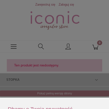
Zarejestruj się
Zaloguj się
Ten produkt jest niedostępny.
STOPKA
Pokaż pełną wersję strony
Sklep internetowy Shoper.pl