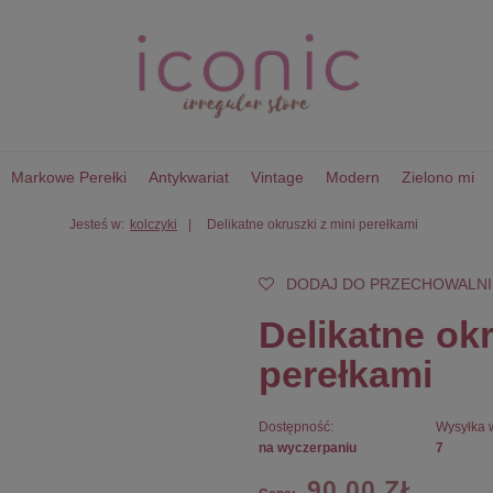
Markowe Perełki
Antykwariat
Vintage
Modern
Zielono mi
Jesteś w:
kolczyki
Delikatne okruszki z mini perełkami
DODAJ DO PRZECHOWALNI
Delikatne okr
perełkami
Dostępność:
Wysyłka 
na wyczerpaniu
7
90,00 ZŁ