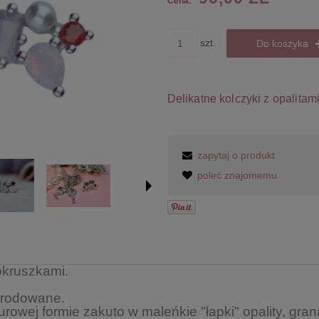
Cena:
szt.
Do koszyka
Delikatne kolczyki z opalitami
zapytaj o produkt
poleć znajomemu
okruszkami.
, rodowane.
urowej formie zakuto w maleńkie "łapki" opality, grana