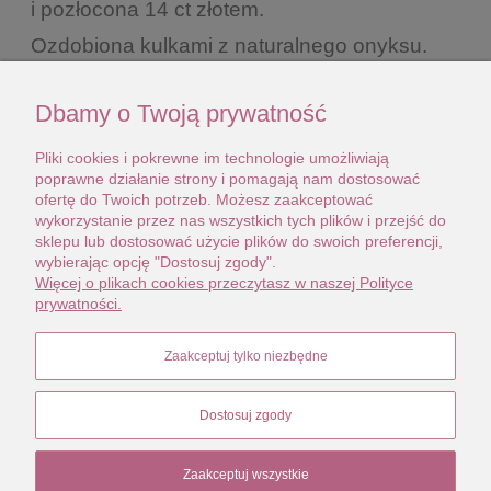
i pozłocona 14 ct złotem.
Ozdobiona kulkami z naturalnego onyksu.
Dbamy o Twoją prywatność
Delikatna, wdzięczna i ponadczasowa.
Idealna do łączenia z inną biżuterią.
Pliki cookies i pokrewne im technologie umożliwiają
poprawne działanie strony i pomagają nam dostosować
ofertę do Twoich potrzeb. Możesz zaakceptować
wykorzystanie przez nas wszystkich tych plików i przejść do
Bransoleta jest nowa.
sklepu lub dostosować użycie plików do swoich preferencji,
wybierając opcję "Dostosuj zgody".
Więcej o plikach cookies przeczytasz w naszej Polityce
Rozmiar raczej na drobną dłoń, światło owalu
prywatności.
to 5,3 cm x 4,5 cm
Zaakceptuj tylko niezbędne
Dzięki otwartemu obwodowi zakłada się ją
bez najmniejszego kłopotu.
Dostosuj zgody
Zaakceptuj wszystkie
STOPKA