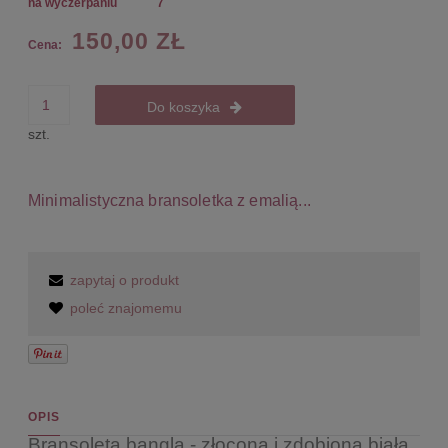
na wyczerpaniu
7
150,00 ZŁ
Cena:
Do koszyka
szt.
Minimalistyczna bransoletka z emalią...
zapytaj o produkt
poleć znajomemu
OPIS
Bransoleta bangla - złocona i zdobiona białą