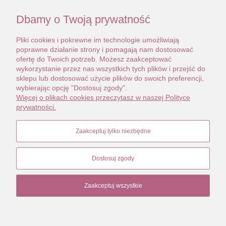
ręcznie w motyw graficzno-roślinny.
Dbamy o Twoją prywatność
Zwieńczona przepięknym ozdobnym
zapięciem pozłacanym typu szufladka.
Pliki cookies i pokrewne im technologie umożliwiają
Zapięcie sprawne, w doskonałym stanie.
poprawne działanie strony i pomagają nam dostosować
ofertę do Twoich potrzeb. Możesz zaakceptować
Kupiona w latach 70 w słynnym sklepie
wykorzystanie przez nas wszystkich tych plików i przejść do
Chinka w Warszawie. Bardzo poszukiwany i
sklepu lub dostosować użycie plików do swoich preferencji,
ceniony dizajn.
wybierając opcję "Dostosuj zgody".
Bransoleta ciekawa, niebanalna.
Więcej o plikach cookies przeczytasz w naszej Polityce
prywatności.
Segmenty dodatkowo ozdobione
koraliczkami w kolorze koralowym.
Zaakceptuj tylko niezbędne
Biżuteria pięknie zachowana bez ubytków.
Dostosuj zgody
Wymiary 19,0 cm x 2,0 cm
Zaakceptuj wszystkie
STOPKA
Pokaż pełną wersję strony