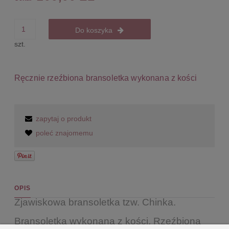
Do koszyka
szt.
Ręcznie rzeźbiona bransoletka wykonana z kości
zapytaj o produkt
poleć znajomemu
OPIS
Zjawiskowa bransoletka tzw. Chinka.
Bransoletka wykonana z kości. Rzeźbiona