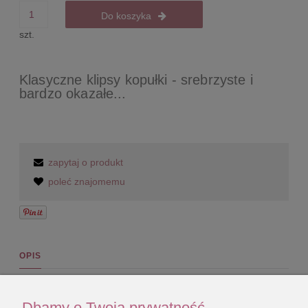
Do koszyka
szt.
Klasyczne klipsy kopułki - srebrzyste i
bardzo okazałe...
zapytaj o produkt
poleć znajomemu
OPIS
Klasyczne klipsy kopułki - srebrzyste i
bardzo okazałe.
Dbamy o Twoją prywatność