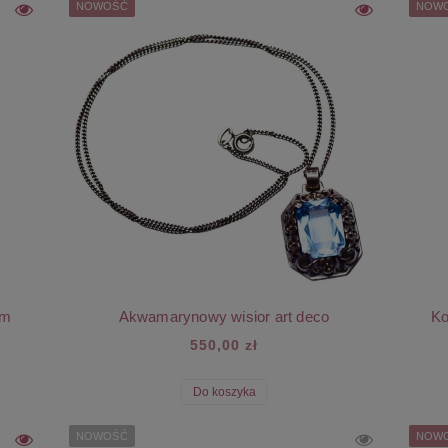
NOWOŚĆ
NOW
em
Akwamarynowy wisior art deco
Ko
550,00 zł
Do koszyka
NOWOŚĆ
NOW