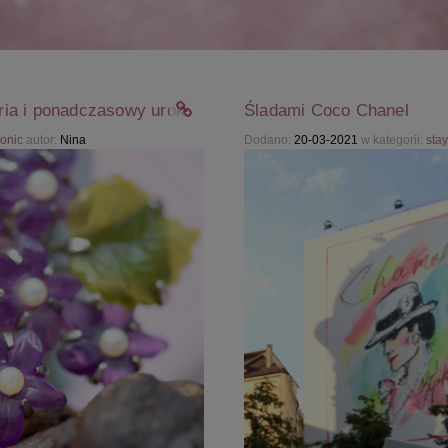
toria i ponadczasowy urok
Śladami Coco Chanel
conic
autor:
Nina
Dodano:
20-03-2021
w kategorii:
stay