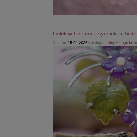
Fiołek w biżuterii – symbolika, his
Dodano:
15-04-2026
w kategorii:
stay vintage be i