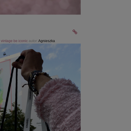
 vintage be iconic
autor:
Agnieszka