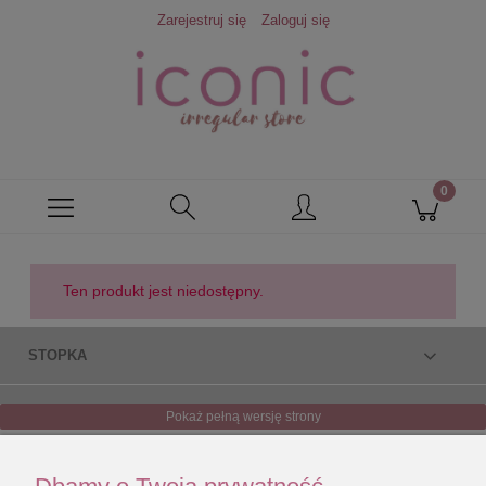
Zarejestruj się
Zaloguj się
Ten produkt jest niedostępny.
STOPKA
Pokaż pełną wersję strony
Sklep internetowy Shoper.pl