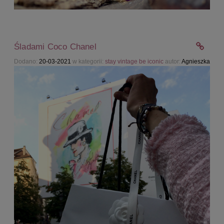
Śladami Coco Chanel
Dodano:
20-03-2021
w kategorii:
stay vintage be iconic
autor:
Agnieszka