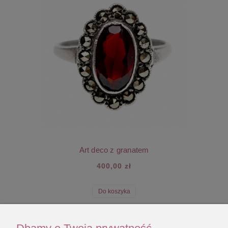
Art deco z granatem
400,00 zł
Do koszyka
NOWOŚĆ