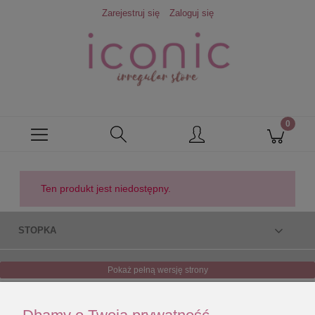
Zarejestruj się
Zaloguj się
Ten produkt jest niedostępny.
STOPKA
Pokaż pełną wersję strony
Sklep internetowy Shoper.pl