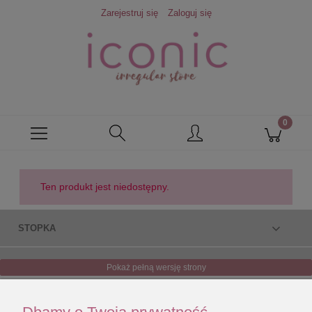
Zarejestruj się
Zaloguj się
Ten produkt jest niedostępny.
STOPKA
Pokaż pełną wersję strony
Sklep internetowy Shoper.pl