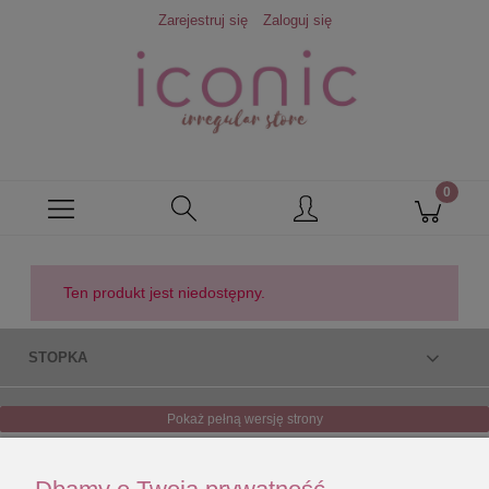
Zarejestruj się
Zaloguj się
Ten produkt jest niedostępny.
STOPKA
Pokaż pełną wersję strony
Sklep internetowy Shoper.pl