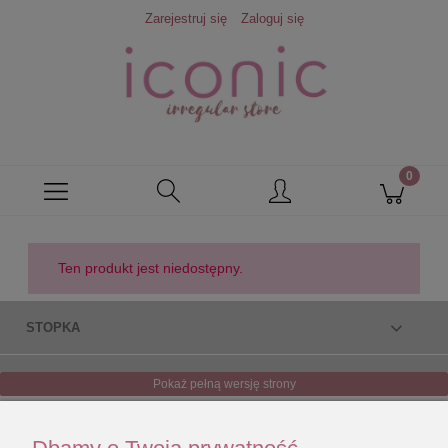
Zarejestruj się
Zaloguj się
Ten produkt jest niedostępny.
STOPKA
Pokaż pełną wersję strony
Sklep internetowy Shoper.pl